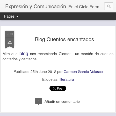
Expresión y Comunicación
En el Ciclo Formativo "Educación Infantil" aprendemos a programar y evaluar situaciones de aprendizaje que desarrollan la capacidad comunicativa.
Pages
JUN
Blog Cuentos encantados
25
blog
Mira que
nos recomienda Clement, un montón de cuentos
contados y cantados.
Publicado
25th June 2012
por
Carmen García Velasco
Etiquetas:
literatura
0
Añadir un comentario