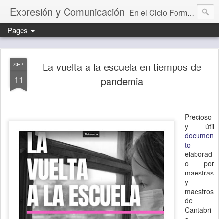
Expresión y Comunicación
En el Ciclo Formativo "Educación Infantil" aprendemos a programar y evaluar situaciones de aprendizaje que desarrollan la capacidad comunicativa.
Pages
La vuelta a la escuela en tiempos de
SEP
11
pandemia
Precioso
y útil
documen
to
elaborad
o por
maestras
y
maestros
de
Cantabri