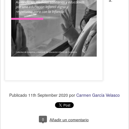
a.
Publicado
11th September 2020
por
Carmen García Velasco
0
Añadir un comentario