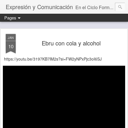
Expresión y Comunicación
En el Ciclo Formativo "Educación Infantil" aprendemos a programar y evaluar situaciones de aprendizaje que desarrollan la capacidad comunicativa.
Pages
JAN
Ebru con cola y alcohol
10
https://youtu.be/3197KB7lM2s?si=FW2yNPxPjc3oI6SJ